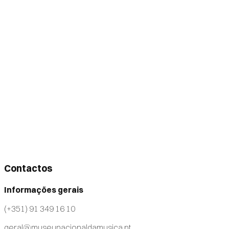
Contactos
Informações gerais
(+351) 91 349 16 10
geral@museunacionaldamusica.pt